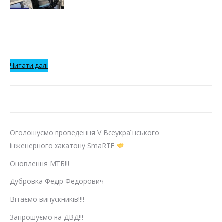
:
Читати далі
Нарощуємо
міжнародні
зв’язки
та
розширюємо
Оголошуємо проведення V Всеукраїнського
коло
інженерного хакатону SmaRTF
партнерів
Оновлення МТБ!!!
з
Дубровка Федір Федорович
усього
світу!
Вітаємо випускників!!!!
Запрошуємо на ДВД!!!