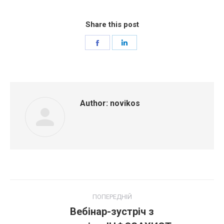
Share this post
Share
Share
on
on
Facebook
LinkedIn
Author:
novikos
Post
ПОПЕРЕДНІЙ
navigation
Вебінар-зустріч з
Попередній