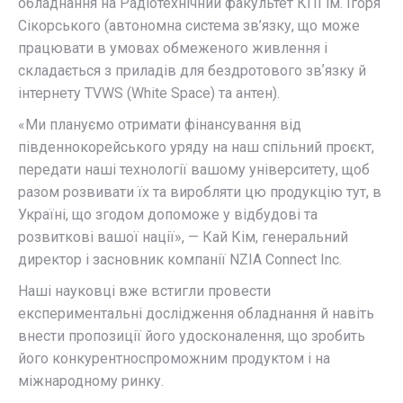
обладнання на Радіотехнічний факультет КПІ ім. Ігоря
Сікорського (автономна система зв’язку, що може
працювати в умовах обмеженого живлення і
складається з приладів для бездротового звʼязку й
інтернету TVWS (White Space) та антен).
«Ми плануємо отримати фінансування від
південнокорейського уряду на наш спільний проєкт,
передати наші технології вашому університету, щоб
разом розвивати їх та виробляти цю продукцію тут, в
Україні, що згодом допоможе у відбудові та
розвиткові вашої нації», — Кай Кім, генеральний
директор і засновник компанії NZIA Connect Inc.
Наші науковці вже встигли провести
експериментальні дослідження обладнання й навіть
внести пропозиції його удосконалення, що зробить
його конкурентноспроможним продуктом і на
міжнародному ринку.