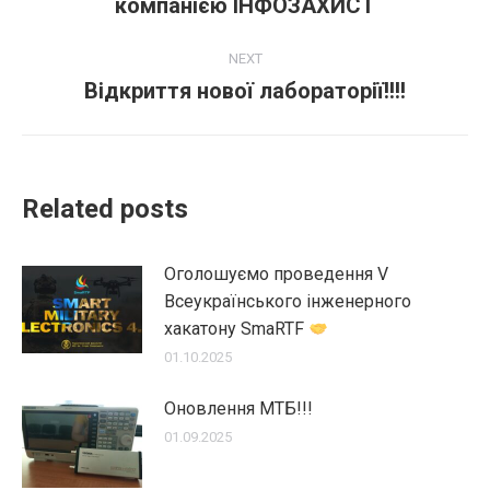
компанією ІНФОЗАХИСТ
пост:
NEXT
Відкриття нової лабораторії!!!!
Next
post:
Related posts
Оголошуємо проведення V
Всеукраїнського інженерного
хакатону SmaRTF
01.10.2025
Оновлення МТБ!!!
01.09.2025