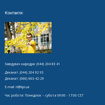
Facebook
LinkedIn
Контакти:
Завідувач кафедри: (044) 204 83 41
Деканат: (044) 204 92 93
Деканат: (066) 663-42-29
E-mail: ri@kpi.ua
Час роботи: Понеділок – субота 09:00 - 17:00 CET