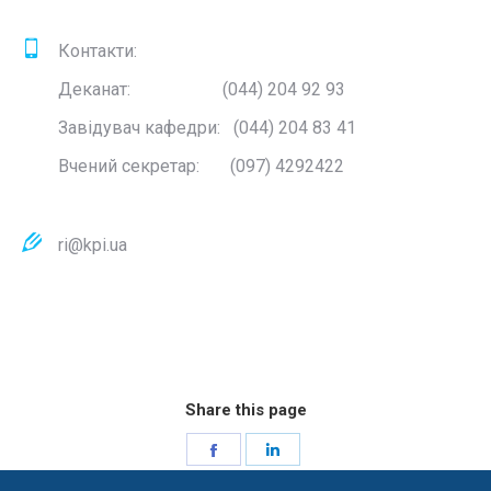
Контакти:
Деканат: (044) 204 92 93
Завідувач кафедри: (044) 204 83 41
Вчений секретар: (097) 4292422
ri@kpi.ua
Share this page
Share
Share
on
on