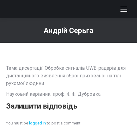
Андрій Серьга
You are here:
Тема дисертації: Обробка сигналів UWB-радарів для
дистанційного виявлення зброї прихованої на тілі
рухомої людини
Науковий керівник: проф. Ф.Ф. Дубровка
Залишити відповідь
You must be
logged in
to post a comment.