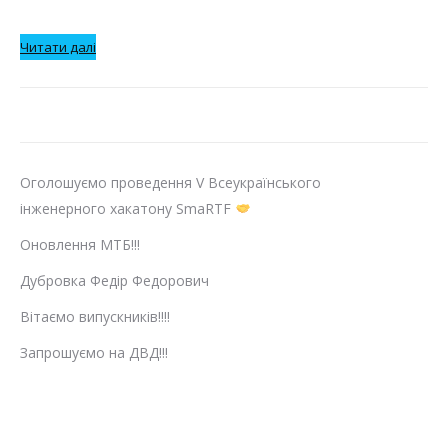
:
Читати далі
Андрій
Серьга
Оголошуємо проведення V Всеукраїнського
інженерного хакатону SmaRTF
Оновлення МТБ!!!
Дубровка Федір Федорович
Вітаємо випускників!!!!
Запрошуємо на ДВД!!!