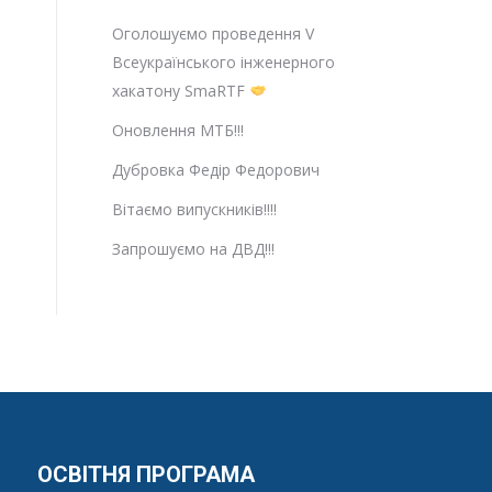
Оголошуємо проведення V
Всеукраїнського інженерного
хакатону SmaRTF
Оновлення МТБ!!!
Дубровка Федір Федорович
Вітаємо випускників!!!!
Запрошуємо на ДВД!!!
ОСВІТНЯ ПРОГРАМА