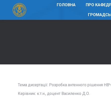
ГОЛОВНА
ПРО КАФЕД
ГРОМАДСЬ
Тема дисертації: Розробка антенного рішення НВЧ
Керівник: к.т.н., доцент Василенко Д.О.