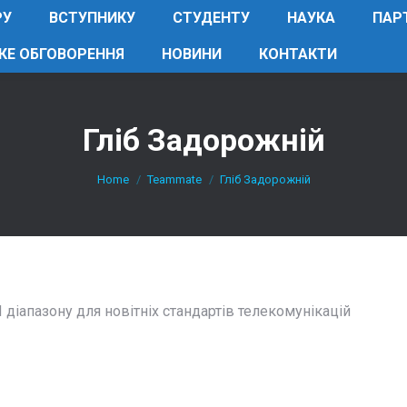
РУ
ВСТУПНИКУ
СТУДЕНТУ
НАУКА
ПАР
КЕ ОБГОВОРЕННЯ
НОВИНИ
КОНТАКТИ
Гліб Задорожній
You are here:
Home
Teammate
Гліб Задорожній
 діапазону для новітніх стандартів телекомунікацій