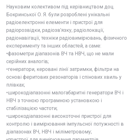
Науковим колективом під керівництвом доц.
Бокринської О. Я. були розроблені унікальні
радіоелектронні елементи і пристрої для
радіорозвідки, радіозв’язку, радіолокації,
радіонавігації, техніки радіовимірювань, фізичного
експерименту та інших областей, а саме:
•фазометри діапазонів ВЧ та НВЧ, що не мали
серійних аналогів;
•генератори, керовані лінії затримки, фільтри на
основі феритових резонаторів і спінових хвиль у
плівках;
•широкодіапазонні малогабаритні генератори ВЧ і
НВЧ з точною програмною установкою і
стабілізацією частоти;
•широкодіапазонні високоточні пристрої для
контролю і вимірювання імпульсної потужності в
діапазонах ВЧ, НВЧ і міліметровому;
•пристрої для вимірювання параметрів