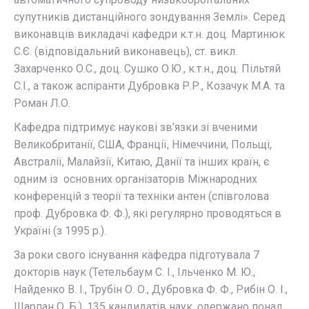
супутників дистанційного зондування Землі». Серед
виконавців викладачі кафедри к.т.н. доц. Мартинюк
С.Є. (відповідальний виконавець), ст. викл.
Захарченко О.С., доц. Сушко О.Ю., к.т.н., доц. Пільтяй
С.І., а також аспіранти Дубровка Р.Р., Козачук М.А. та
Роман Л.О.
Кафедра підтримує наукові зв’язки зі вченими
Великобританії, США, Франції, Німеччини, Польщі,
Австралії, Малайзії, Китаю, Данії та інших країн, є
одним із основних організаторів Міжнародних
конференцій з теорії та техніки антен (співголова
проф. Дубровка Ф. Ф.), які регулярно проводяться в
Україні (з 1995 р.).
За роки свого існування кафедра підготувала 7
докторів наук (Тетельбаум С. І., Ільченко М. Ю.,
Найденко В. І., Трубін О. О., Дубровка Ф. Ф., Рибін О. І.,
Шарпан О. Б.), 135 кандидатів наук, одержано понад