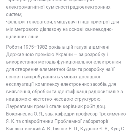
електромагнітної сумісності радіоелектронних
систем;
•фільтри, генератори, змішувачі і інші пристрої для
міліметрового діапазону на основі хвилеводно-
щілинних ліній.
Роботи 1975–1982 років в цій галузі відмічені
Державною премією України — за розробку і
використання методів функціональної електроніки
для створення елементної бази та розробку на її
основі і випробування в умовах дослідної
експлуатації комплексу електронних засобів для
виявлення, обробки та ідентифікації радіосигналів з
невідомою частотно-часовою структурою.
Лауреатами премії стали керівник робіт доц.
Бокринська О. Я., зав. кафедри професор Трохименко
Я. К. та співробітники Проблемної лабораторії
Кисляковський А. В., Ілясов В. П., Кудінов Є. В., Кущ С.