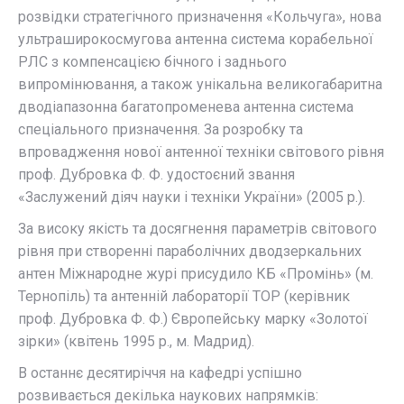
розвідки стратегічного призначення «Кольчуга», нова
ультраширокосмугова антенна система корабельної
РЛС з компенсацією бічного і заднього
випромінювання, а також унікальна великогабаритна
дводіапазонна багатопроменева антенна система
спеціального призначення. За розробку та
впровадження нової антенної техніки світового рівня
проф. Дубровка Ф. Ф. удостоєний звання
«Заслужений діяч науки і техніки України» (2005 р.).
За високу якість та досягнення параметрів світового
рівня при створенні параболічних дводзеркальних
антен Міжнародне журі присудило КБ «Промінь» (м.
Тернопіль) та антенній лабораторії ТОР (керівник
проф. Дубровка Ф. Ф.) Європейську марку «Золотої
зірки» (квітень 1995 р., м. Мадрид).
В останнє десятиріччя на кафедрі успішно
розвивається декілька наукових напрямків: