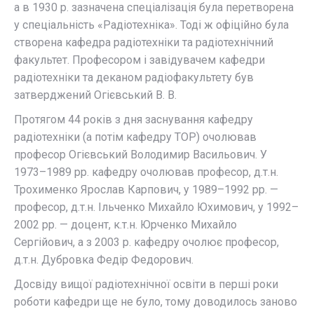
а в 1930 р. зазначена спеціалізація була перетворена
у спеціальність «Радіотехніка». Тоді ж офіційно була
створена кафедра радіотехніки та радіотехнічний
факультет. Професором і завідувачем кафедри
радіотехніки та деканом радіофакультету був
затверджений Огієвський В. В.
Протягом 44 років з дня заснування кафедру
радіотехніки (а потім кафедру ТОР) очолював
професор Огієвський Володимир Васильович. У
1973–1989 рр. кафедру очолював професор, д.т.н.
Трохименко Ярослав Карпович, у 1989–1992 рр. —
професор, д.т.н. Ільченко Михайло Юхимович, у 1992–
2002 рр. — доцент, к.т.н. Юрченко Михайло
Сергійович, а з 2003 р. кафедру очолює професор,
д.т.н. Дубровка Федір Федорович.
Досвіду вищої радіотехнічної освіти в перші роки
роботи кафедри ще не було, тому доводилось заново