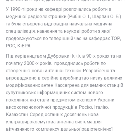
У 1990-ті роки на кафедрі розпочались роботи з
медичної радіоелектроніки (Рибін О. І., Шарпан О. Б.)
та була створена відповідна навчальна медична
спеціалізація, навчання та наукові роботи з якої
продовжуються по теперішній час на кафедрах ТОР,
РОС, КіВРА.
Під керівництвом Дубровки Ф. Ф. в 90-х роках та на
початку 2000-х років проводились роботи по
створенню нової антенної техніки. Розроблено та
впроваджено в серійне виробництво низку великих
модифікованих антен Кассегрена для земних станцій
супутникових інформаційних систем нового
покоління, які стали предметом експорту України
високотехнологічної продукції в Росію, Італію,
Казахстан. Серед останніх досягнень нова
ультраширокосмугова антенна система для
вітчизняного комплексу дальньої радіотехнічної