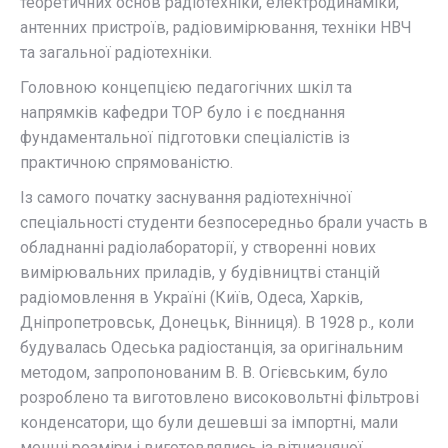
теоретичних основ радіотехніки, електродинаміки,
антенних пристроїв, радіовимірювання, техніки НВЧ
та загальної радіотехніки.
Головною концепцією педагогічних шкіл та
напрямків кафедри ТОР було і є поєднання
фундаментальної підготовки спеціалістів із
практичною спрямованістю.
Із самого початку заснування радіотехнічної
спеціальності студенти безпосередньо брали участь в
обладнанні радіолабораторії, у створенні нових
вимірювальних приладів, у будівництві станцій
радіомовлення в Україні (Київ, Одеса, Харків,
Дніпропетровськ, Донецьк, Вінниця). В 1928 р., коли
будувалась Одеська радіостанція, за оригінальним
методом, запропонованим В. В. Огієвським, було
розроблено та виготовлено високовольтні фільтрові
конденсатори, що були дешевші за імпортні, мали
менші розміри і виготовлялись із вітчизняної