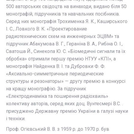
500 авторських свідоцтв на винаходи, видано біля 50
монографій, підручників та навчальних посібників.
Серед них монографія Трохименка Я. К., Каширського
І. С., Ловкого В. К. «Проектирование
радиотехнических схем на инженерных ЭЦВМ» та
підручник Абакумова В. Г., Гераніна В. А., Рибіна О. І.,
Сватоша Й., Синекопа Ю. С. «Біомедичні сигнали та їх
обробка» отримали першу премію НТУУ «КПІ», а
монографія Найденка В. І. та Дубровки Ф. Ф.
«Аксиально-симметричные периодические
структуры и резонаторы» — другу премію в конкурсі
на кращу монографію. За підручник
«Електродинаміка та поширення радіохвиль»
колективу авторів, серед яких доц. Вунтесмері В.С. .
присуджено Державну премію України в галузі науки
і техніки.
Проф. Огієвський В. В. з 1959 р. до 1970 р. був