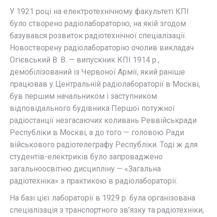
У 1921 році на електротехнічному факультеті КПІ
було створено радіолабораторію, на якій згодом
базувався розвиток радіотехнічної спеціалізації.
Новостворену радіолабораторію очолив викладач
Огієвський В. В. — випускник КПІ 1914 р.,
демобілізований із Червоної Армії, який раніше
працював у Центральній радіолабораторії в Москві,
був першим начальником і заступником
відповідального будівника Першої потужної
радіостанції незгасаючих коливань Реввійськради
Республіки в Москві, а до того — головою Ради
військового радіотелеграфу Республіки. Тоді ж для
студентів-електриків було запроваджено
загальноосвітню дисципліну — «Загальна
радіотехніка» з практикою в радіолабораторії.
На базі цієї лабораторії в 1929 р. була організована
спеціалізація з транспортного зв’язку та радіотехніки,