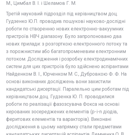
М., Цимбал В. І. і Шеламов Г. М.
Третій науковий підрозділ під керівництвом доц.
Гудзенко Ю.П. проводив пошукові науково-дослідні
роботи по створенню нових електронно-вакуумних
пристроїв НВЧ діапазону. Було запропоновано два
нових прилади: з розгорткою електронного потоку та
з порожнистим або багатопроменевим електронним
потоком. Дослідження і розробку електродинамічних
систем для цих пристроїв було здійснено аспірантами
Найденком В. І., Юрченком М. С., Дубровкою Ф. Ф. На
основі виконаних досліджень вони захистили
кандидатські дисертації. Паралельно цим роботам під
керівництвом доц. Гудзенка Ю. П. проводилися
роботи по реалізації фазозсувача Фокса на основі
керованих зосереджених елементів (p-i-n діодів,
феритових елементів та варакторів). Виконані
дослідження в цьому напрямку стали предметами
кандидатських дисертацій аспірантів Демченка О. В.