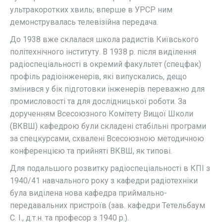
ультракоротких хвиль; вперше в УРСР ним
демонструвалась телевізійна передача.
До 1938 вже склалася школа радистів Київського
політехнічного інституту. В 1938 р. після виділення
радіоспеціальності в окремий факультет (спецфак)
профіль радіоінженерів, які випускались, дещо
змінився у бік підготовки інженерів переважно для
промисловості та для дослідницької роботи. За
дорученням Всесоюзного Комітету Вищої Школи
(ВКВШ) кафедрою були складені стабільні програми
за спецкурсами, схвалені Всесоюзною методичною
конференцією та прийняті ВКВШ, як типові.
Для подальшого розвитку радіоспеціальності в КПІ з
1940/41 навчального року з кафедри радіотехніки
була виділена нова кафедра приймально-
передавальних пристроїв (зав. кафедри Тетельбаум
С. І., д.т.н. та професор з 1940 р.).