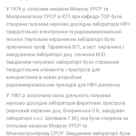
У 1976 р. спільним наказом Мінвузу УРСР та
Мінпромзв’язку СРСР в КПІ при кафедрі ТОР була
створена галузева науково-дослідна лабораторія НВЧ
твердотільної електроніки та радіовимірювальної
техніки. Науковим керівником лабораторії було
призначено проф. Тараненка В.П., а заст. керівника і
завідувачем лабораторії доц. Ільченка М.Ю.
Завданням галузевої лабораторії було створення
твердотільних елементів і пристроїв для
використання в нових розробках
радіовимірювальних приладів для НВЧ діапазону.
У 1981 р. розпочала свою діяльність галузева
науково-дослідна лабораторія феритових пристроїв
(науковий керівник доц. Бокринська О.Я., завідувач
лабораторії с.н.с. Шеламов Г.М.), яка була створена за
спільним наказом Мінвузу УРСР та
Мінелектронпрому СРСР. Завданням лабораторії була