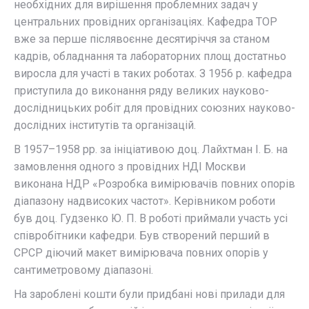
необхідних для вирішення проблемних задач у
центральних провідних організаціях. Кафедра ТОР
вже за перше післявоєнне десятиріччя за станом
кадрів, обладнання та лабораторних площ достатньо
виросла для участі в таких роботах. З 1956 р. кафедра
приступила до виконання ряду великих науково-
дослідницьких робіт для провідних союзних науково-
дослідних інститутів та організацій.
В 1957–1958 рр. за ініціативою доц. Лайхтман І. Б. на
замовлення одного з провідних НДІ Москви
виконана НДР «Розробка вимірювачів повних опорів
діапазону надвисоких частот». Керівником роботи
був доц. Гудзенко Ю. П. В роботі приймали участь усі
співробітники кафедри. Був створений перший в
СРСР діючий макет вимірювача повних опорів у
сантиметровому діапазоні.
На зароблені кошти були придбані нові прилади для