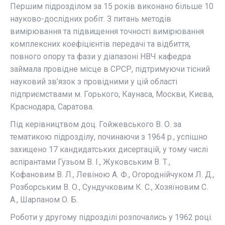
Першим підрозділом за 15 років виконано більше 10
науково-дослідних робіт. З питань методів
вимірювання та підвищення точності вимірювання
комплексних коефіцієнтів передачі та відбиття,
повного опору та фази у діапазоні НВЧ кафедра
займала провідне місце в СРСР, підтримуючи тісний
науковий зв’язок з провідними у цій області
підприємствами м. Горького, Каунаса, Москви, Києва,
Краснодара, Саратова.
Під керівництвом доц. Гойжевського В. О. за
тематикою підрозділу, починаючи з 1964 р., успішно
захищено 17 кандидатських дисертацій, у тому числі
аспірантами Гузьом В. І., Жуковським В. Т.,
Кофановим В. Л., Левіною А. Ф., Огороднійчуком Л. Д.,
Розборським В. О., Сундучковим К. С., Хозяїновим С.
А., Шарпаном О. Б.
Роботи у другому підрозділі розпочались у 1962 році.