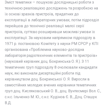
Зміст тематики — пошукові дослідницькі роботи з
технічною реалізацією досліджень та розробкою на
їх основі зразків пристроїв, придатних до
експлуатації в лабораторних умовах; потім підрозділ
перейшов до технічної реалізації малої серії
пристроїв, суттєво розширивши можливі умови їх
експлуатації. За науковим напрямком підрозділу в
1971 р. постановою Комітету з науки РМ СРСР у КПІ
організована «Проблемна науково-дослідна
лабораторія радіотехнічних елементів та пристроїв»
(науковий керівник доц. Бокринська О. Я.). З 11
тематичних груп підрозділу 8 очолювали кандидати
наук, які виконали дисертаційні роботи під
керівництвом доц. Бокринської О. Я. Виросли в
самостійних молодих вчених керівники тематичних
груп доц. Кисляковський О. В., доц. Вунтесмері Вол. С.,
с.н.с. Ільченко М. Ю., с.н.с. Кудінов Є. В., Доц. Сташук
В.Д.