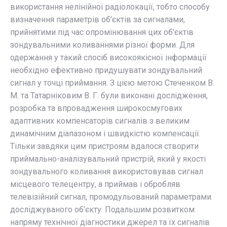
використання нелінійної радіолокації, тобто способу
визначення параметрів об’єктів за сигналами,
прийнятими під час опромінювання цих об’єктів
зондувальними коливаннями різної форми. Для
одержання у такий спосіб високоякісної інформації
необхідно ефективно придушувати зондувальний
сигнал у точці приймання. З цією метою Стеченком В.
М. та Татарніковим В. Г. були виконані дослідження,
розробка та впровадження широкосмугових
адаптивних компенсаторів сигналів з великим
динамічним діапазоном і швидкістю компенсації.
Тільки завдяки цим пристроям вдалося створити
приймально-аналізувальний пристрій, який у якості
зондувального коливання використовував сигнал
місцевого телецентру, а приймав і обробляв
телевізійний сигнал, промодульований параметрами
досліджуваного об’єкту. Подальшим розвитком
напряму технічної діагностики джерел та їх сигналів