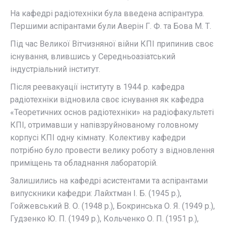
На кафедрі радіотехніки була введена аспірантура.
Першими аспірантами були Аверін Г. Ф. та Бова М. Т.
Під час Великої Вітчизняної війни КПІ припинив своє
існування, влившись у Середньоазіатський
індустріальний інститут.
Після реевакуації інституту в 1944 р. кафедра
радіотехніки відновила своє існування як кафедра
«Теоретичних основ радіотехніки» на радіофакультеті
КПІ, отримавши у напівзруйнованому головному
корпусі КПІ одну кімнату. Колективу кафедри
потрібно було провести велику роботу з відновлення
приміщень та обладнання лабораторій.
Залишились на кафедрі асистентами та аспірантами
випускники кафедри: Лайхтман І. Б. (1945 р.),
Гойжевський В. О. (1948 р.), Бокринська О. Я. (1949 р.),
Гудзенко Ю. П. (1949 р.), Кольченко О. П. (1951 р.),