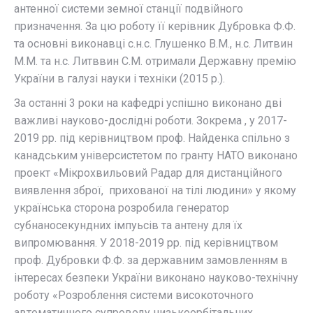
антенної системи земної станції подвійного
призначення. За цю роботу її керівник Дубровка Ф.Ф.
та основні виконавці с.н.с. Глушенко В.М., н.с. Литвин
М.М. та н.с. Литввин С.М. отримали Державну премію
України в галузі науки і техніки (2015 р.).
За останні 3 роки на кафедрі успішно виконано дві
важливі науково-дослідні роботи. Зокрема , у 2017-
2019 рр. під керівництвом проф. Найденка спільно з
канадським універсистетом по гранту НАТО виконано
проект «Мікрохвильовий Радар для дистанційного
виявлення зброї, прихованої на тілі людини» у якому
українська сторона розробила генератор
субнаносекундних імпуьсів та антену для їх
випромювання. У 2018-2019 рр. під керівництвом
проф. Дубровки Ф.Ф. за державним замовленням в
інтересах безпеки України виконано науково-технічну
роботу «Розроблення системи високоточного
автоматичного супроводу низькоорбітальних