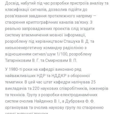
Досвід, набутий під час розробки пристроїв аналізу та
класифікації сигналів, дозволив підійти до
розв’язання завдання протилежного напряму —
створення криптографічних каналів зв’язку. З
реально запроваджених проектів слід згадати
систему втаємничення мовної інформації,
розроблену під керівництвом Сташука В. Д. та
низькоенергетичну командну радіолінію з
відношенням сигнал/шум 1/100, розроблену
Татарніковим В. Г. та Смирновим В. П.
У 1980-ті роки на кафедрі виконано ряд
найважливіших НДР та НДДКР з оборонної
тематики. В цей час штат кафедри налічував 25
викладачів та 220 наукових співробітників, інженерів
та техніків. Групу з розробки електродинамічних
систем очолив Найденко В. І., а Дубровка Ф. Ф.
організував та очолив наукову групу по створенню
нової антенної техніки.