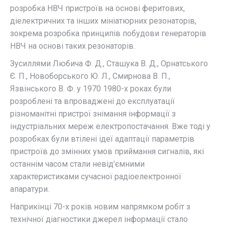
розробка НВЧ пристроїв на основі феритових,
діелектричних та інших мініатюрних резонаторів,
зокрема розробка принципів побудови генераторів
НВЧ на основі таких резонаторів.
Зусиллями Любича Ф. Д., Сташука В. Д., Орнатського
Є. П., Новоборського Ю. Л., Смирнова В. П.,
Язвінського В. Ф. у 1970 1980-х роках були
розроблені та впроваджені до експлуатації
різноманітні пристрої знімання інформації з
індустріальних мереж електропостачання. Вже тоді у
розробках були втілені ідеї адаптації параметрів
пристроїв до змінних умов приймання сигналів, які
останнім часом стали невід’ємними
характеристиками сучасної радіоелектронної
апаратури.
Наприкінці 70-х років новим напрямком робіт з
технічної діагностики джерел інформації стало