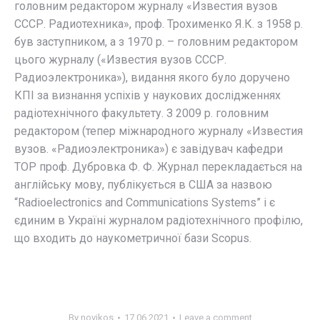
головним редактором журналу «Известия вузов
СССР. Радиотехника», проф. Трохименко Я.К. з 1958 р.
був заступником, а з 1970 р. – головним редактором
цього журналу («Известия вузов СССР.
Радиоэлектроника»), видання якого було доручено
КПІ за визнання успіхів у наукових дослідженнях
радіотехнічного факультету. З 2009 р. головним
редактором (тепер міжнародного журналу «Известия
вузов. «Радиоэлектроника») є завідувач кафедри
ТОР проф. Дубровка Ф. Ф. Журнал перекладається на
англійську мову, публікується в США за назвою
“Radioelectronics and Communications Systems” і є
єдиним в Україні журналом радіотехнічного профілю,
що входить до наукометричної бази Scopus.
By
novikos
17.06.2021
Leave a comment