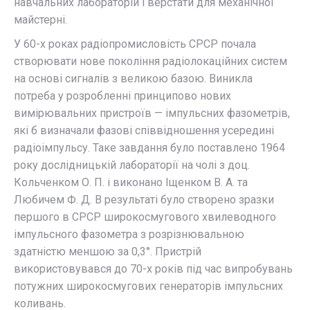
навчальних лабораторій і верстати для механічної
майстерні.
У 60-х роках радіопромисловість СРСР почала
створювати нове покоління радіолокаційних систем
на основі сигналів з великою базою. Виникла
потреба у розробленні принципово нових
вимірювальних пристроїв — імпульсних фазометрів,
які б визначали фазові співвідношення усередині
радіоімпульсу. Таке завдання було поставлено 1964
року дослідницькій лабораторії на чолі з доц.
Кольченком О. П. і виконано Іщенком В. А. та
Любичем Ф. Д. В результаті було створено зразки
першого в СРСР широкосмугового хвилеводного
імпульсного фазометра з розрізнювальною
здатністю меншою за 0,3°. Пристрій
використовувався до 70-х років під час випробувань
потужних широкосмугових генераторів імпульсних
коливань.