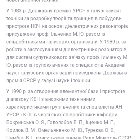
У 1983 р. Державну премію УРСР у галузі науки і
техніки за розробку теорії та принципів побудови
пристроїв НВЧ на основі діелектричних резонаторів
присуджено проф. Ільченко М. Ю. разом із
співробітниками галузевих організацій. У 1989 р. за
роботи з застосуванням діелектричних резонаторів
для систем супутникового зв’язку проф. Ільченку М.
Ю. разом із групою вчених та спеціалістів Академії
наук і галузевих організацій присуджена Державна
премія СРСР у галузі науки і техніки.
У 1990 р. за створення елементної бази і пристроїв
діапазону КВЧ з високими технічними
характеристиками групі вчених та спеціалістів АН
УРСР і КПІ, в числі яких співробітники кафедри
Бокринська О. Я., Гололобов В. П., Іщенко М. Г.,
Крилов В. М., Омельяненко М. Ю., Турєєва О. В.,
Цимбал В. І., присуджена премія Ради Міністрів СРСР.