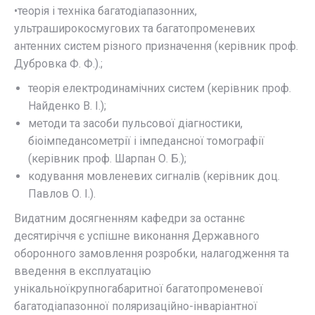
•теорія і техніка багатодіапазонних,
ультраширокосмугових та багатопроменевих
антенних систем різного призначення (керівник проф.
Дубровка Ф. Ф.).;
теорія електродинамічних систем (керівник проф.
Найденко В. І.);
методи та засоби пульсової діагностики,
біоімпедансометрії і імпедансної томографії
(керівник проф. Шарпан О. Б.);
кодування мовленевих сигналів (керівник доц.
Павлов О. І.).
Видатним досягненням кафедри за останнє
десятиріччя є успішне виконання Державного
оборонного замовлення розробки, налагодження та
введення в експлуатацію
унікальноїкрупногабаритної багатопроменевої
багатодіапазонної поляризаційно-інваріантної