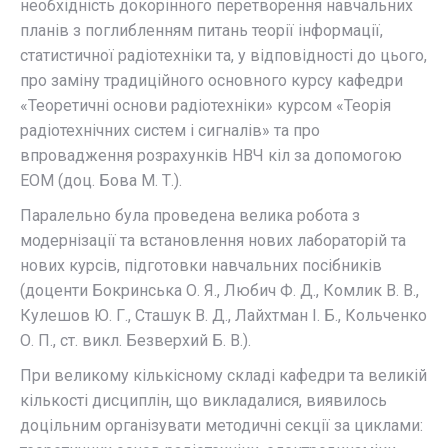
необхідність докорінного перетворення навчальних
планів з поглибленням питань теорії інформації,
статистичної радіотехніки та, у відповідності до цього,
про заміну традиційного основного курсу кафедри
«Теоретичні основи радіотехніки» курсом «Теорія
радіотехнічних систем і сигналів» та про
впровадження розрахунків НВЧ кіл за допомогою
ЕОМ (доц. Бова М. Т.).
Паралельно була проведена велика робота з
модернізації та встановлення нових лабораторій та
нових курсів, підготовки навчальних посібників
(доценти Бокринська О. Я., Любич Ф. Д., Комлик В. В.,
Кулешов Ю. Г., Сташук В. Д., Лайхтман І. Б., Кольченко
О. П., ст. викл. Безверхий Б. В.).
При великому кількісному складі кафедри та великій
кількості дисциплін, що викладалися, виявилось
доцільним організувати методичні секції за циклами: