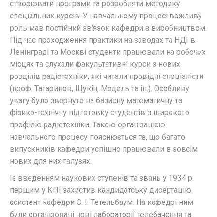
створювати програми та розробляти методику
спеціальних курсів. У навчальному процесі важливу
роль мав постійний зв’язок кафедри з виробництвом.
Під час проходження практики на заводах та НДІ в
Ленінграді та Москві студенти працювали на робочих
місцях та слухали факультативні курси з нових
розділів радіотехніки, які читали провідні спеціалісти
(проф. Татаринов, Щукін, Модель та ін.). Особливу
увагу було звернуто на базисну математичну та
фізико-технічну підготовку студентів з широкого
профілю радіотехніки. Такою організацією
навчального процесу пояснюється те, що багато
випускників кафедри успішно працювали в зовсім
нових для них галузях.
Із введенням наукових ступенів та звань у 1934 р.
першим у КПІ захистив кандидатську дисертацію
асистент кафедри С. І. Тетельбаум. На кафедрі ним
були організовані нові лабораторії телебачення та