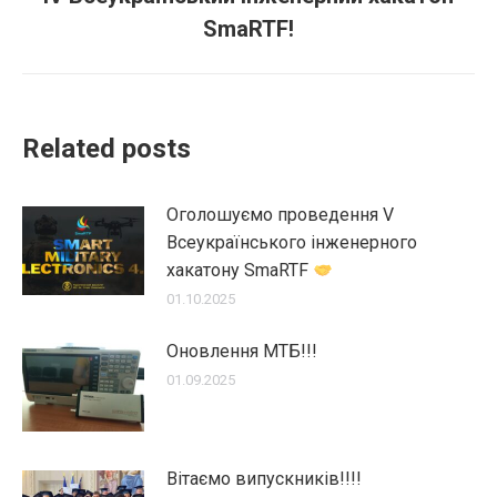
Next
SmaRTF!
post:
Related posts
Оголошуємо проведення V
Всеукраїнського інженерного
хакатону SmaRTF
01.10.2025
Оновлення МТБ!!!
01.09.2025
Вітаємо випускників!!!!