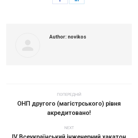
on
on
Facebook
LinkedIn
Author:
novikos
Post
ПОПЕРЕДНІЙ
navigation
ОНП другого (магістрського) рівня
Попередній
акредитовано!
пост:
NEXT
IV Всеукраїнський інженерний хакатон