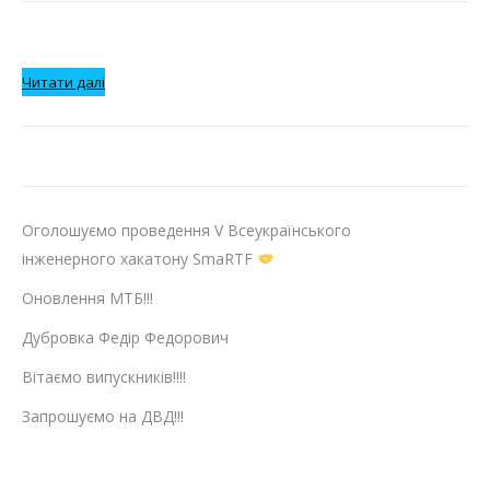
:
Читати далі
Захист
дисертації!!!
Оголошуємо проведення V Всеукраїнського
інженерного хакатону SmaRTF
Оновлення МТБ!!!
Дубровка Федір Федорович
Вітаємо випускників!!!!
Запрошуємо на ДВД!!!