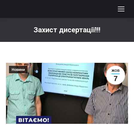
Захист дисертації!!!
You are here:
Новини
ЖОВ
7