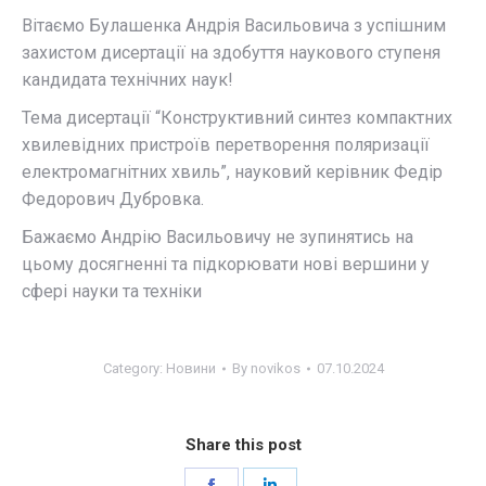
Вітаємо Булашенка Андрія Васильовича з успішним
захистом дисертації на здобуття наукового ступеня
кандидата технічних наук!
Тема дисертації “Конструктивний синтез компактних
хвилевідних пристроїв перетворення поляризації
електромагнітних хвиль”, науковий керівник Федір
Федорович Дубровка.
Бажаємо Андрію Васильовичу не зупинятись на
цьому досягненні та підкорювати нові вершини у
сфері науки та техніки
Category:
Новини
By
novikos
07.10.2024
Share this post
Share
Share