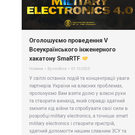
Оголошуємо проведення V
Всеукраїнського інженерного
хакатону SmaRTF
Новини
By
novikos
01.10.2025
У світлі останніх подій та концентрації уваги
партнерів України на власних проблемах,
пропонуємо Вам взяти долю у власні руки
та створити винахід, який справді здатний
змінити хід війни та спробувати свої сили в
розробці military electronics, а точніше smart
military electronics і створити пристрій,
здатний допомогти нашим славним ЗСУ та