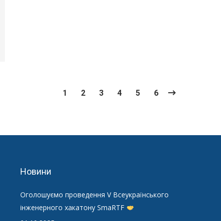
1
2
3
4
5
6
Новини
Оголошуємо проведення V Всеукраїнського
інженерного хакатону SmaRTF