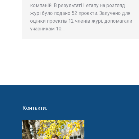
компаній. В результаті І етапу на розгляд
журі було подано 52 проєкти. Залучено для
оцінки проєктів 12 членів журі, допомагали
учасникам 10…
Контакти: