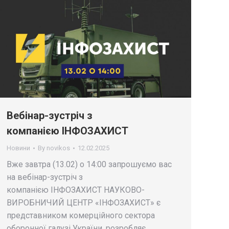
Вебінар-зустріч з
компанією ІНФОЗАХИСТ
Новини
By
novikos
12.02.2025
Вже завтра (13.02) о 14:00 запрошуємо вас
на вебінар-зустріч з
компанією ІНФОЗАХИСТ НАУКОВО-
ВИРОБНИЧИЙ ЦЕНТР «ІНФОЗАХИСТ» є
представником комерційного сектора
оборонної галузі України, розробляє