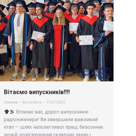
Вітаємо випускників!!!!
Новини
By
novikos
15.07.2025
Вітаємо вас, дорогі випускники-
радіоінженери! Ви завершили важливий
етап — шлях наполегливої праці, безсонних
ночей, розв’язування складних задач і