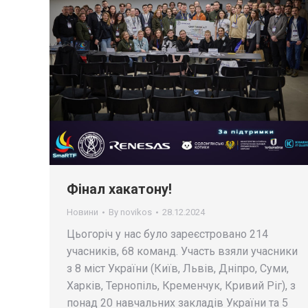
Фінал хакатону!
Новини
By
novikos
28.12.2024
Цьогоріч у нас було зареєстровано 214
учасників, 68 команд. Участь взяли учасники
з 8 міст України (Київ, Львів, Дніпро, Суми,
Харків, Тернопіль, Кременчук, Кривий Ріг), з
понад 20 навчальних закладів України та 5