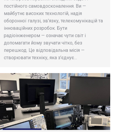
постійного самовдосконалення. Ви —
майбутнє високих технологій, надія
оборонної галузі, зв’язку, телекомунікацій та
інноваційних розробок. Бути
радіоінженером — означає чути світ і
допомагати йому звучати чітко, без
перешкод. Це відповідальна місія —
створювати техніку, яка з’єднує…