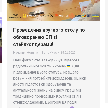
Проведення круглого столу по
обговоренню ОП зі
стейкхолдерами!
Начання
,
Новини
By
novikos
25.02.2025
Наш факультет завжди був лідером
радіотехнічної освіти України
Для
підтримання цього статусу, кращого
розуміння потреб стейкхолдерів, оцінки
якості підготовки здобувачів та
актуальності знань на ринку праці ми
традиційно проводимо Круглий стіл зі
стейкхолдерами. Цьогоріч ця подія