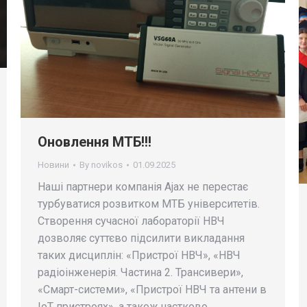
Оновлення МТБ!!!
Новини
By
novikos
01.09.2025
Наші партнери компанія Ajax не перестає
турбуватися розвитком МТБ університетів.
Створення сучасної лабораторії НВЧ
дозволяє суттєво підсилити викладання
таких дисциплін: «Пристрої НВЧ», «НВЧ
радіоінженерія. Частина 2. Трансивери»,
«Смарт-системи», «Пристрої НВЧ та антени в
IoT пристроях», а також частково