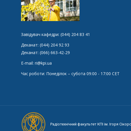
Завідувач кафедри: (044) 204 83 41
Деканат: (044) 204 92 93
Деканат: (066) 663-42-29
E-mail: ri@kpi.ua
Час роботи: Понеділок – субота 09:00 - 17:00 CET
Радіотехнічний факультет КПІ ім. Ігоря Сікор