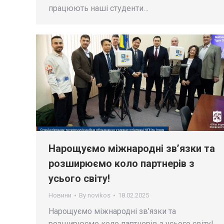
працюють наші студенти…
Нарощуємо міжнародні зв’язки та
розширюємо коло партнерів з
усього світу!
Новини
By
novikos
18.02.2025
Нарощуємо міжнародні зв’язки та
розширюємо коло партнерів з усього світу!