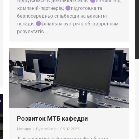
відбувалася в декілька етапів:
пітчинг від
компаній-партнерів;
підготовка та
безпосередньо співбесіди на вакантні
посади;
фінальна зустріч з обговоренням
результатів.…
Розвиток МТБ кафедри
Новини
By
novikos
05.02.2025
Для розвитку кафедри потрібно багато