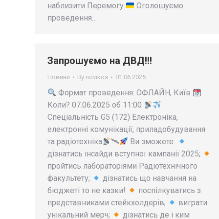
наблизити Перемогу
Оголошуємо
проведення…
Запрошуємо на ДВД!!!
Новини
By
novikos
01.06.2025
Формат проведення: ОФЛАЙН, Київ
Коли? 07.06.2025 об 11:00
Спеціальність G5 (172) Електроніка,
електронні комунікації, приладобудування
та радіотехніка
🛰
Ви зможете:
дізнатись інсайди вступної кампанії 2025;
пройтись лабораторіями Радіотехнічного
факультету;
дізнатись що навчання на
бюджеті то не казки!
поспілкуватись з
представниками стейкхолдерів;
виграти
унікальний мерч;
дізнатись де і ким