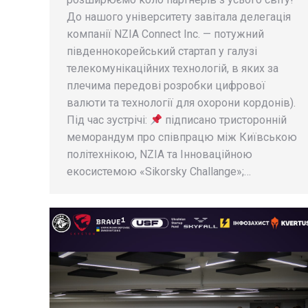
До нашого університету завітала делегація
компанії NZIA Connect Inc. — потужний
південнокорейський стартап у галузі
телекомунікаційних технологій, в яких за
плечима передові розробки цифрової
валюти та технології для охорони кордонів).
Під час зустрічі:
підписано тристоронній
меморандум про співпрацю між Київською
політехнікою, NZIA та Інноваційною
екосистемою «Sikorsky Challange»;…