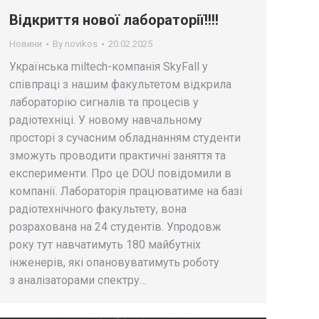
Відкриття нової лабораторії!!!!
Новини
By
novikos
20.02.2025
Українська miltech-компанія SkyFall у
співпраці з нашим факультетом відкрила
лабораторію сигналів та процесів у
радіотехніці. У новому навчальному
просторі з сучасним обладнанням студенти
зможуть проводити практичні заняття та
експерименти. Про це DOU повідомили в
компанії. Лабораторія працюватиме на базі
радіотехнічного факультету, вона
розрахована на 24 студентів. Упродовж
року тут навчатимуть 180 майбутніх
інженерів, які опановуватимуть роботу
з аналізаторами спектру…